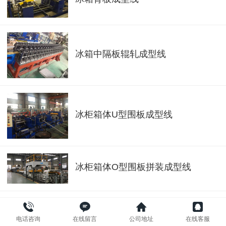
冰箱中隔板辊轧成型线
冰柜箱体U型围板成型线
冰柜箱体O型围板拼装成型线
冰柜门体全自动成型线
电话咨询
在线留言
公司地址
在线客服