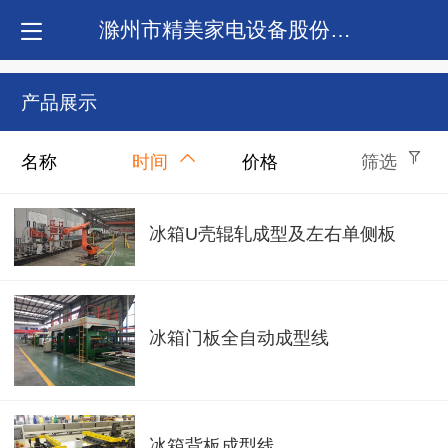
滁州市精美家电设备股份有限公司
产品展示
名称
时间
价格
筛选
冰箱U壳辊轧成型及左右单侧板
冰箱门板全自动成型线
冰箱背板成型线