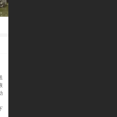
送
液
动
下