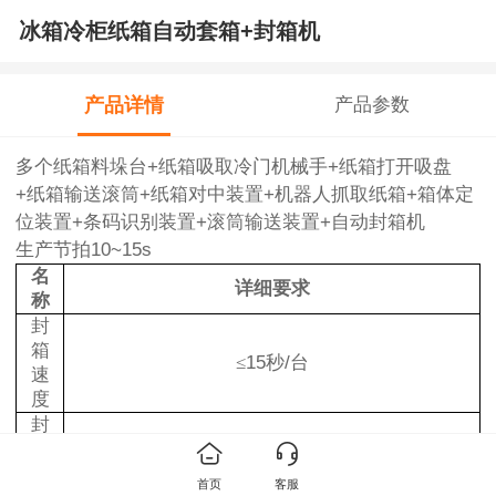
冰箱冷柜纸箱自动套箱+封箱机
产品详情
产品参数
多个纸箱料垛台+纸箱吸取冷门机械手+纸箱打开吸盘
+纸箱输送滚筒+纸箱对中装置+机器人抓取纸箱+箱体定
位装置+条码识别装置+滚筒输送装置+自动封箱机
生产节拍10~15s
名
详细要求
称
封
箱
≤
15
秒
/
台
速
度
封
箱
按冰箱的实际尺寸定做，设备长度要求：根据现
尺
场生产要求进行制作。
首页
客服